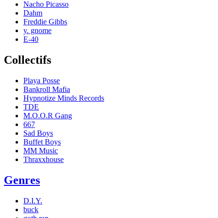
Nacho Picasso
Dahm
Freddie Gibbs
y. gnome
E-40
Collectifs
Playa Posse
Bankroll Mafia
Hypnotize Minds Records
TDE
M.O.O.R Gang
667
Sad Boys
Buffet Boys
MM Music
Thraxxhouse
Genres
D.I.Y.
buck