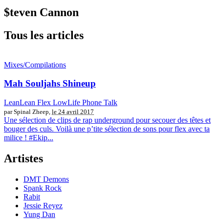
$teven Cannon
Tous les articles
Mixes/Compilations
Mah Souljahs Shineup
LeanLean Flex LowLife Phone Talk
par Spinal Zheep,
le 24 avril 2017
Une sélection de clips de rap underground pour secouer des têtes et
bouger des culs. Voilà une p’tite sélection de sons pour flex avec ta
milice ! #Ekip...
Artistes
DMT Demons
Spank Rock
Rabit
Jessie Reyez
Yung Dan