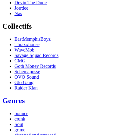
Devin The Dude
Jorrdee
Nas
Collectifs
EastMemphisBoyz
Thraxxhouse
WaveMob
Savage Squad Records
CMG
Goth Money Records
Schemaposse
OVO Sound
Glo Gang
Raider Klan
Genres
bounce
crunk
Soul
grime