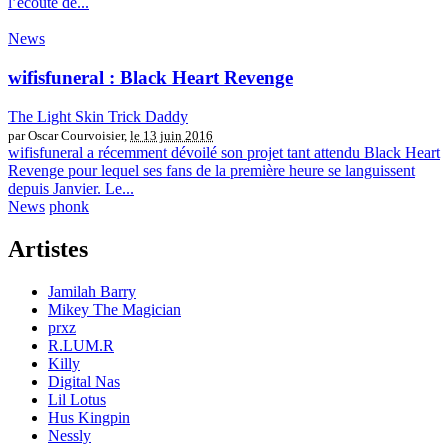
l’écoute de...
News
wifisfuneral : Black Heart Revenge
The Light Skin Trick Daddy
par Oscar Courvoisier,
le 13 juin 2016
wifisfuneral a récemment dévoilé son projet tant attendu Black Heart
Revenge pour lequel ses fans de la première heure se languissent
depuis Janvier. Le...
News
phonk
Artistes
Jamilah Barry
Mikey The Magician
prxz
R.LUM.R
Killy
Digital Nas
Lil Lotus
Hus Kingpin
Nessly