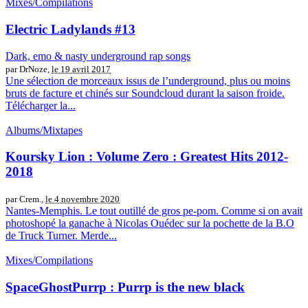
Mixes/Compilations
Electric Ladylands #13
Dark, emo & nasty underground rap songs
par DrNoze,
le 19 avril 2017
Une sélection de morceaux issus de l’underground, plus ou moins
bruts de facture et chinés sur Soundcloud durant la saison froide.
Télécharger la...
Albums/Mixtapes
Koursky Lion : Volume Zero : Greatest Hits 2012​-​
2018
par Crem.,
le 4 novembre 2020
Nantes-Memphis. Le tout outillé de gros pe-pom. Comme si on avait
photoshopé la ganache à Nicolas Ouédec sur la pochette de la B.O
de Truck Turner. Merde...
Mixes/Compilations
SpaceGhostPurrp : Purrp is the new black