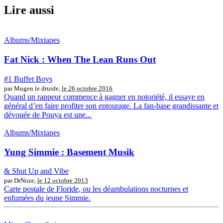
Lire aussi
Albums/Mixtapes
Fat Nick : When The Lean Runs Out
#1 Buffet Boys
par Mugen le druide,
le 26 octobre 2016
Quand un rappeur commence à gagner en notoriété, il essaye en
général d’en faire profiter son entourage. La fan-base grandissante et
dévouée de Pouya est une...
Albums/Mixtapes
Yung Simmie : Basement Musik
& Shut Up and Vibe
par DrNoze,
le 12 octobre 2013
Carte postale de Floride, ou les déambulations nocturnes et
enfumées du jeune Simmie.