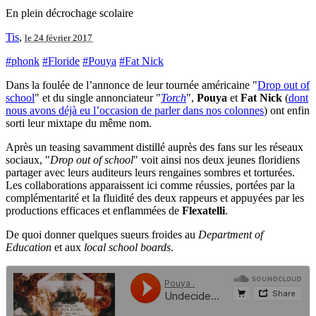
En plein décrochage scolaire
Tis
,
le 24 février 2017
#phonk
#Floride
#Pouya
#Fat Nick
Dans la foulée de l’annonce de leur tournée américaine "
Drop out of
school
" et du single annonciateur "
Torch
",
Pouya
et
Fat Nick
(
dont
nous avons déjà eu l’occasion de parler dans nos colonnes
) ont enfin
sorti leur mixtape du même nom.
Après un teasing savamment distillé auprès des fans sur les réseaux
sociaux, "
Drop out of school
" voit ainsi nos deux jeunes floridiens
partager avec leurs auditeurs leurs rengaines sombres et torturées.
Les collaborations apparaissent ici comme réussies, portées par la
complémentarité et la fluidité des deux rappeurs et appuyées par les
productions efficaces et enflammées de
Flexatelli
.
De quoi donner quelques sueurs froides au
Department of
Education
et aux
local school boards
.