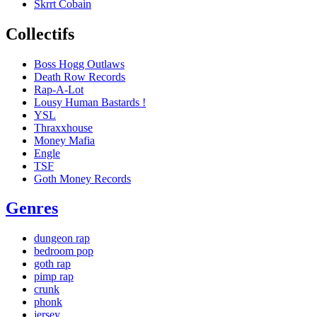
Skrrt Cobain
Collectifs
Boss Hogg Outlaws
Death Row Records
Rap-A-Lot
Lousy Human Bastards !
YSL
Thraxxhouse
Money Mafia
Engle
TSF
Goth Money Records
Genres
dungeon rap
bedroom pop
goth rap
pimp rap
crunk
phonk
jersey