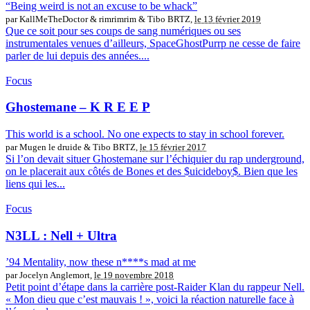
“Being weird is not an excuse to be whack”
par KallMeTheDoctor & rimrimrim & Tibo BRTZ,
le 13 février 2019
Que ce soit pour ses coups de sang numériques ou ses
instrumentales venues d’ailleurs, SpaceGhostPurrp ne cesse de faire
parler de lui depuis des années....
Focus
Ghostemane – K R E E P
This world is a school. No one expects to stay in school forever.
par Mugen le druide & Tibo BRTZ,
le 15 février 2017
Si l’on devait situer Ghostemane sur l’échiquier du rap underground,
on le placerait aux côtés de Bones et des $uicideboy$. Bien que les
liens qui les...
Focus
N3LL : Nell + Ultra
’94 Mentality, now these n****s mad at me
par Jocelyn Anglemort,
le 19 novembre 2018
Petit point d’étape dans la carrière post-Raider Klan du rappeur Nell.
« Mon dieu que c’est mauvais ! », voici la réaction naturelle face à