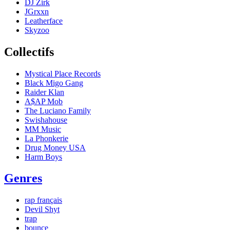
DJ Zirk
JGrxxn
Leatherface
Skyzoo
Collectifs
Mystical Place Records
Black Migo Gang
Raider Klan
A$AP Mob
The Luciano Family
Swishahouse
MM Music
La Phonkerie
Drug Money USA
Harm Boys
Genres
rap français
Devil Shyt
trap
bounce