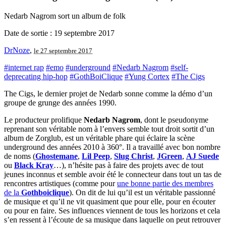
Nedarb Nagrom sort un album de folk
Date de sortie : 19 septembre 2017
DrNoze
,
le 27 septembre 2017
#internet rap
#emo
#underground
#Nedarb Nagrom
#self-
deprecating hip-hop
#GothBoiClique
#Yung Cortex
#The Cigs
The Cigs, le dernier projet de Nedarb sonne comme la démo d’un
groupe de grunge des années 1990.
Le producteur prolifique
Nedarb Nagrom
, dont le pseudonyme
reprenant son véritable nom à l’envers semble tout droit sortit d’un
album de Zorglub, est un véritable phare qui éclaire la scène
underground des années 2010 à 360°. Il a travaillé avec bon nombre
de noms (
Ghostemane
,
Lil Peep
,
Slug Christ
,
JGreen
,
AJ Suede
ou
Black Kray
…), n’hésite pas à faire des projets avec de tout
jeunes inconnus et semble avoir été le connecteur dans tout un tas de
rencontres artistiques (comme pour
une bonne partie des membres
de la
Gothboiclique
). On dit de lui qu’il est un véritable passionné
de musique et qu’il ne vit quasiment que pour elle, pour en écouter
ou pour en faire. Ses influences viennent de tous les horizons et cela
s’en ressent à l’écoute de sa musique dans laquelle on peut retrouver