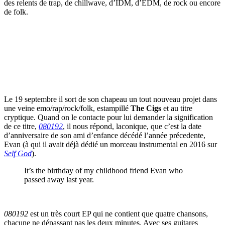
des relents de trap, de chillwave, d’IDM, d’EDM, de rock ou encore
de folk.
Le 19 septembre il sort de son chapeau un tout nouveau projet dans
une veine emo/rap/rock/folk, estampillé
The Cigs
et au titre
cryptique. Quand on le contacte pour lui demander la signification
de ce titre,
080192
, il nous répond, laconique, que c’est la date
d’anniversaire de son ami d’enfance décédé l’année précedente,
Evan (à qui il avait déjà dédié un morceau instrumental en 2016 sur
Self God
).
It’s the birthday of my childhood friend Evan who
passed away last year.
080192
est un très court EP qui ne contient que quatre chansons,
chacune ne dépassant pas les deux minutes. Avec ses guitares