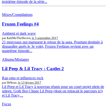
troisième épisode de la série...
Mixes/Compilations
Frozen Feelings #4
Ambient et dark wave
par KallMeTheDoctor,
le 5 septembre 2017
21 morceaux qui marquent le retour de la saga. Pourtant destinée à
disparaître après le 3e volet, Frozen Feelings revient avec un
quatrième épisode...
Albums/Mixtapes
Lil Peep & Lil Tracy : Castles 2
Rap emo et influences rock
par DrNoze,
le 13 février 2017
Lil Peep et Lil Tracy à nouveau réunis pour un court projet plein de
spleen. Goth Boi Clique Lil Peep (dont on retraçait le parcours ici)
et Lil Tracy,...
Focus