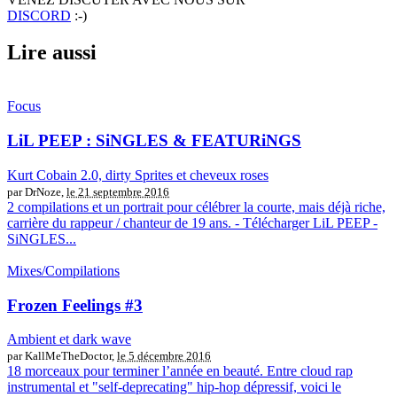
DISCORD
:-)
Lire aussi
Focus
LiL PEEP : SiNGLES & FEATURiNGS
Kurt Cobain 2.0, dirty Sprites et cheveux roses
par DrNoze,
le 21 septembre 2016
2 compilations et un portrait pour célébrer la courte, mais déjà riche,
carrière du rappeur / chanteur de 19 ans. - Télécharger LiL PEEP -
SiNGLES...
Mixes/Compilations
Frozen Feelings #3
Ambient et dark wave
par KallMeTheDoctor,
le 5 décembre 2016
18 morceaux pour terminer l’année en beauté. Entre cloud rap
instrumental et "self-deprecating" hip-hop dépressif, voici le