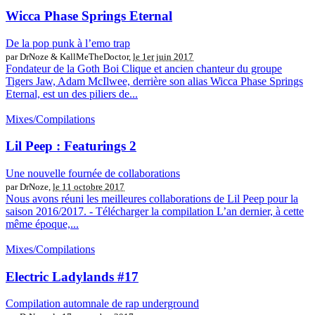
Wicca Phase Springs Eternal
De la pop punk à l’emo trap
par DrNoze & KallMeTheDoctor,
le 1er juin 2017
Fondateur de la Goth Boi Clique et ancien chanteur du groupe
Tigers Jaw, Adam McIlwee, derrière son alias Wicca Phase Springs
Eternal, est un des piliers de...
Mixes/Compilations
Lil Peep : Featurings 2
Une nouvelle fournée de collaborations
par DrNoze,
le 11 octobre 2017
Nous avons réuni les meilleures collaborations de Lil Peep pour la
saison 2016/2017. - Télécharger la compilation L’an dernier, à cette
même époque,...
Mixes/Compilations
Electric Ladylands #17
Compilation automnale de rap underground