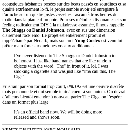
acoustiques hésitantes posées sur des beats passés en sourdines et sa
qualité extrêmement lo-fi, le projet semble avoir été enregistré à
l’arrache sur un quatre pistes cassettes Tascam à trois heures du
matin dans la piaule d’un pote. Pour ses mélodies dissonantes et son
feeling radicalement DIY à la maladresse assumée, il nous rappelle
The Shaggs
ou
Daniel Johnston
, avec en sus une dimension
clairement rock emo. Le projet est entièrement produit et
rappé/chanté par Nedarb, mais son ami
Yung Cortex
est venu lui
prêter main forte sur quelques vocaux additionnels.
I’ve never listened to The Shaggs or Daniel Johnston to
be honest. I just like band names that are like random
objects with the word "The" in front of it, lol. I was
smoking a cigarette and was just like "ima call this, The
Cigs".
Frustrant par son format trop court,
080192
est une oeuvre discrète
mais personnelle et qui semble tenir à coeur à son auteur. On devrait
d’ailleurs bientôt entendre à nouveau parler The Cigs, on l’espère
dans un format plus large.
It’s an official band now. We will be doing more
released and shows soon.
VENEZ DISCUTER AVEC NOUS SUR