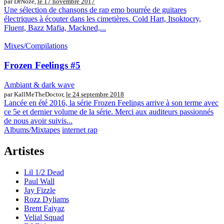
par DrNoze,
le 17 novembre 2017
Une sélection de chansons de rap emo bourrée de guitares
électriques à écouter dans les cimetières. Cold Hart, Itsoktocry,
Fluent, Bazz Mafia, Mackned,...
Mixes/Compilations
Frozen Feelings #5
Ambiant & dark wave
par KallMeTheDoctor,
le 24 septembre 2018
Lancée en été 2016, la série Frozen Feelings arrive à son terme avec
ce 5e et dernier volume de la série. Merci aux auditeurs passionnés
de nous avoir suivis...
Albums/Mixtapes
internet rap
Artistes
Lil 1/2 Dead
Paul Wall
Jay Fizzle
Rozz Dyliams
Brent Faiyaz
Velial Squad