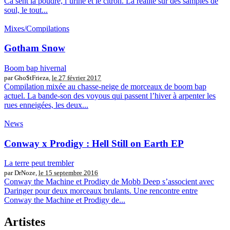
Ca sent la poudre, l’urine et le citron. La réalité sur des samples de
soul, le tout...
Mixes/Compilations
Gotham Snow
Boom bap hivernal
par Gho$tFrieza,
le 27 février 2017
Compilation mixée au chasse-neige de morceaux de boom bap
actuel. La bande-son des voyous qui passent l’hiver à arpenter les
rues enneigées, les deux...
News
Conway x Prodigy : Hell Still on Earth EP
La terre peut trembler
par DrNoze,
le 15 septembre 2016
Conway the Machine et Prodigy de Mobb Deep s’associent avec
Daringer pour deux morceaux brulants. Une rencontre entre
Conway the Machine et Prodigy de...
Artistes