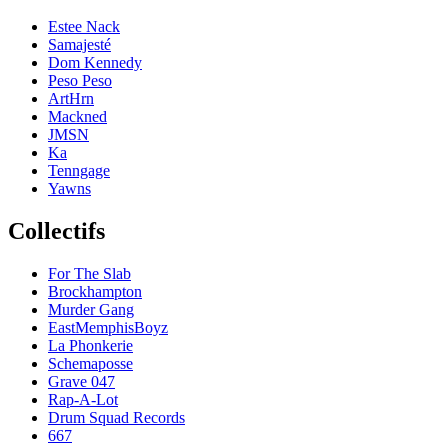
Estee Nack
Samajesté
Dom Kennedy
Peso Peso
ArtHrn
Mackned
JMSN
Ka
Tenngage
Yawns
Collectifs
For The Slab
Brockhampton
Murder Gang
EastMemphisBoyz
La Phonkerie
Schemaposse
Grave 047
Rap-A-Lot
Drum Squad Records
667