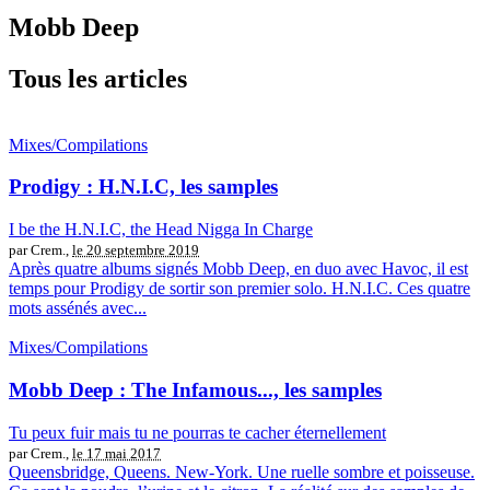
Mobb Deep
Tous les articles
Mixes/Compilations
Prodigy : H.N.I.C, les samples
I be the H.N.I.C, the Head Nigga In Charge
par Crem.,
le 20 septembre 2019
Après quatre albums signés Mobb Deep, en duo avec Havoc, il est
temps pour Prodigy de sortir son premier solo. H.N.I.C. Ces quatre
mots assénés avec...
Mixes/Compilations
Mobb Deep : The Infamous..., les samples
Tu peux fuir mais tu ne pourras te cacher éternellement
par Crem.,
le 17 mai 2017
Queensbridge, Queens. New-York. Une ruelle sombre et poisseuse.