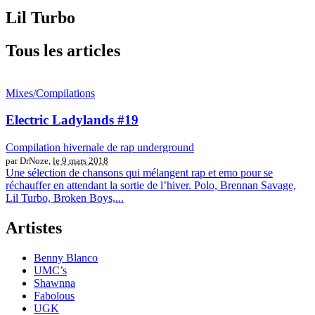
Lil Turbo
Tous les articles
Mixes/Compilations
Electric Ladylands #19
Compilation hivernale de rap underground
par DrNoze,
le 9 mars 2018
Une sélection de chansons qui mélangent rap et emo pour se
réchauffer en attendant la sortie de l’hiver. Polo, Brennan Savage,
Lil Turbo, Broken Boys,...
Artistes
Benny Blanco
UMC’s
Shawnna
Fabolous
UGK