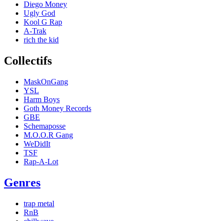
Diego Money
Ugly God
Kool G Rap
A-Trak
rich the kid
Collectifs
MaskOnGang
YSL
Harm Boys
Goth Money Records
GBE
Schemaposse
M.O.O.R Gang
WeDidIt
TSF
Rap-A-Lot
Genres
trap metal
RnB