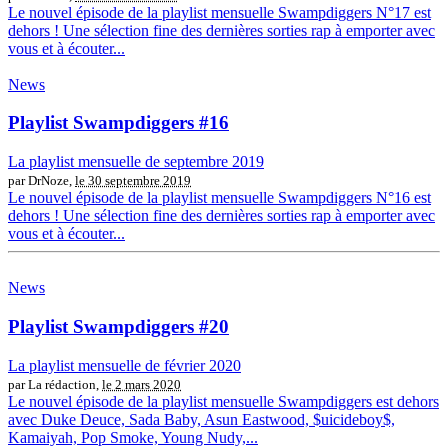
Le nouvel épisode de la playlist mensuelle Swampdiggers N°17 est
dehors ! Une sélection fine des dernières sorties rap à emporter avec
vous et à écouter...
News
Playlist Swampdiggers #16
La playlist mensuelle de septembre 2019
par DrNoze,
le 30 septembre 2019
Le nouvel épisode de la playlist mensuelle Swampdiggers N°16 est
dehors ! Une sélection fine des dernières sorties rap à emporter avec
vous et à écouter...
News
Playlist Swampdiggers #20
La playlist mensuelle de février 2020
par La rédaction,
le 2 mars 2020
Le nouvel épisode de la playlist mensuelle Swampdiggers est dehors
avec Duke Deuce, Sada Baby, Asun Eastwood, $uicideboy$,
Kamaiyah, Pop Smoke, Young Nudy,...