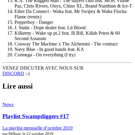
R.A. The Rugged Man - The slayers club feat. MOP, Vinnie
Paz, Chris Rivers, Onyx, Chino XL, Brand Numbian & Ice-T
Ether Da Connect - Waka feat. Mr Swipey & Waka Flocka
Flame (remix)
Pepperboy - Danger
J. Stalin - Dope dealer feat. Lil Blood
Killarmy - Wake up pt.2 feat. Ill Bill, Killah Priest & 60
Second Assassin
Conway The Machine x The Alchemist - The contract
Navy Blue - In good hands feat. KA
Cormega - On everything (I try)
VENEZ DISCUTER AVEC NOUS SUR
DISCORD
:-)
Lire aussi
News
Playlist Swampdiggers #17
La playlist mensuelle d’octobre 2019
par DrNoze,
le 22 octobre 2019