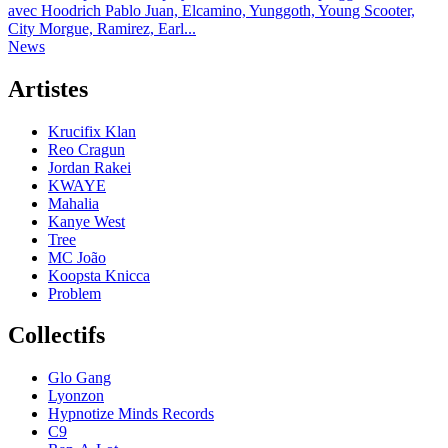
avec Hoodrich Pablo Juan, Elcamino, Yunggoth, Young Scooter,
City Morgue, Ramirez, Earl...
News
Artistes
Krucifix Klan
Reo Cragun
Jordan Rakei
KWAYE
Mahalia
Kanye West
Tree
MC João
Koopsta Knicca
Problem
Collectifs
Glo Gang
Lyonzon
Hypnotize Minds Records
C9