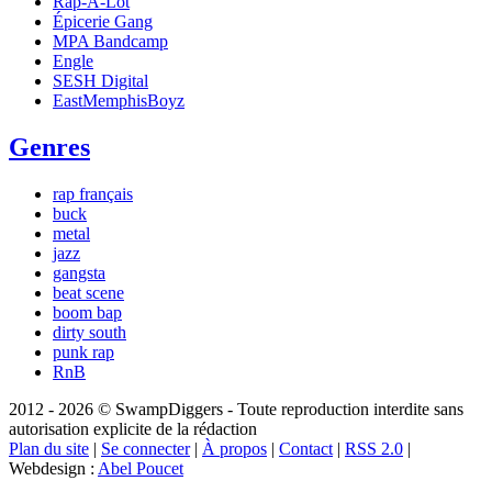
Rap-A-Lot
Épicerie Gang
MPA Bandcamp
Engle
SESH Digital
EastMemphisBoyz
Genres
rap français
buck
metal
jazz
gangsta
beat scene
boom bap
dirty south
punk rap
RnB
2012 - 2026 © SwampDiggers - Toute reproduction interdite sans
autorisation explicite de la rédaction
Plan du site
|
Se connecter
|
À propos
|
Contact
|
RSS 2.0
|
Webdesign :
Abel Poucet