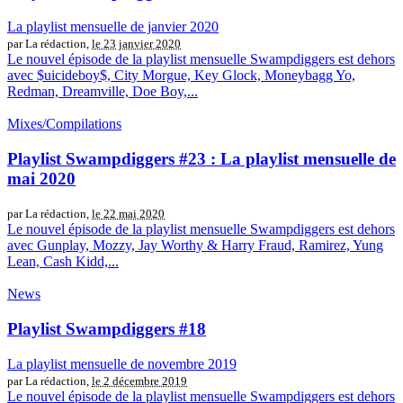
La playlist mensuelle de janvier 2020
par La rédaction,
le 23 janvier 2020
Le nouvel épisode de la playlist mensuelle Swampdiggers est dehors
avec $uicideboy$, City Morgue, Key Glock, Moneybagg Yo,
Redman, Dreamville, Doe Boy,...
Mixes/Compilations
Playlist Swampdiggers #23 : La playlist mensuelle de
mai 2020
par La rédaction,
le 22 mai 2020
Le nouvel épisode de la playlist mensuelle Swampdiggers est dehors
avec Gunplay, Mozzy, Jay Worthy & Harry Fraud, Ramirez, Yung
Lean, Cash Kidd,...
News
Playlist Swampdiggers #18
La playlist mensuelle de novembre 2019
par La rédaction,
le 2 décembre 2019
Le nouvel épisode de la playlist mensuelle Swampdiggers est dehors