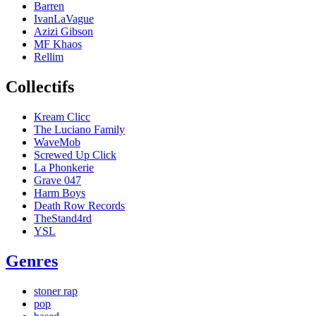
Barren
IvanLaVague
Azizi Gibson
MF Khaos
Rellim
Collectifs
Kream Clicc
The Luciano Family
WaveMob
Screwed Up Click
La Phonkerie
Grave 047
Harm Boys
Death Row Records
TheStand4rd
YSL
Genres
stoner rap
pop