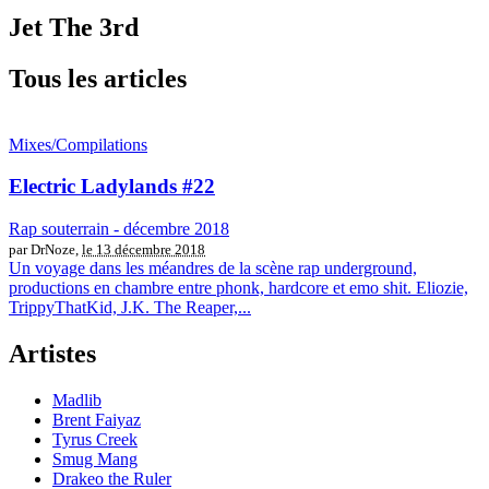
Jet The 3rd
Tous les articles
Mixes/Compilations
Electric Ladylands #22
Rap souterrain - décembre 2018
par DrNoze,
le 13 décembre 2018
Un voyage dans les méandres de la scène rap underground,
productions en chambre entre phonk, hardcore et emo shit. Eliozie,
TrippyThatKid, J.K. The Reaper,...
Artistes
Madlib
Brent Faiyaz
Tyrus Creek
Smug Mang
Drakeo the Ruler