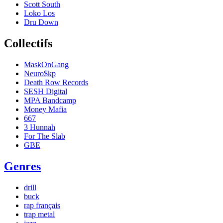
Scott South
Loko Los
Dru Down
Collectifs
MaskOnGang
Neuro$kp
Death Row Records
SESH Digital
MPA Bandcamp
Money Mafia
667
3 Hunnah
For The Slab
GBE
Genres
drill
buck
rap français
trap metal