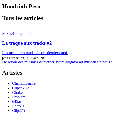
Hoodrixh Peso
Tous les articles
Mixes/Compilations
La traque aux tracks #2
Les meilleures tracks de ces derniers mois
par La rédaction,
le 11 avril 2017
De retour des miasmes d’internet, notre alligator au museau fin nous a 
Artistes
Chamillionaire
CupcakKe
Choker
Problem
645ar
Retro X
Clip275