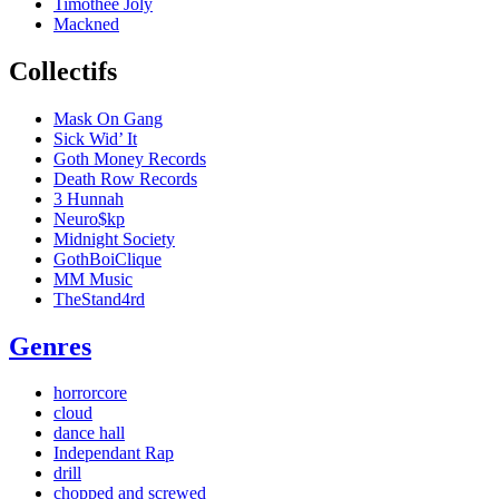
Timothée Joly
Mackned
Collectifs
Mask On Gang
Sick Wid’ It
Goth Money Records
Death Row Records
3 Hunnah
Neuro$kp
Midnight Society
GothBoiClique
MM Music
TheStand4rd
Genres
horrorcore
cloud
dance hall
Independant Rap
drill
chopped and screwed