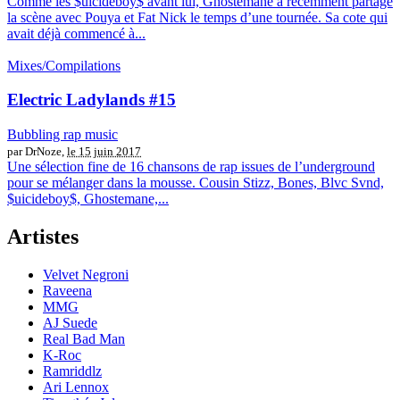
Comme les $uicideboy$ avant lui, Ghostemane à récemment partagé
la scène avec Pouya et Fat Nick le temps d’une tournée. Sa cote qui
avait déjà commencé à...
Mixes/Compilations
Electric Ladylands #15
Bubbling rap music
par DrNoze,
le 15 juin 2017
Une sélection fine de 16 chansons de rap issues de l’underground
pour se mélanger dans la mousse. Cousin Stizz, Bones, Blvc Svnd,
$uicideboy$, Ghostemane,...
Artistes
Velvet Negroni
Raveena
MMG
AJ Suede
Real Bad Man
K-Roc
Ramriddlz
Ari Lennox