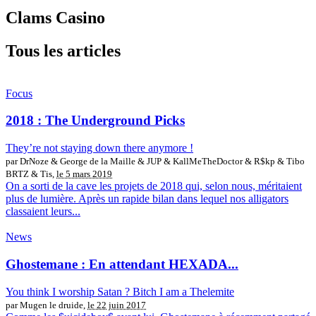
Clams Casino
Tous les articles
Focus
2018 : The Underground Picks
They’re not staying down there anymore !
par DrNoze & George de la Maille & JUP & KallMeTheDoctor & R$kp & Tibo
BRTZ & Tis,
le 5 mars 2019
On a sorti de la cave les projets de 2018 qui, selon nous, méritaient
plus de lumière. Après un rapide bilan dans lequel nos alligators
classaient leurs...
News
Ghostemane : En attendant HEXADA...
You think I worship Satan ? Bitch I am a Thelemite
par Mugen le druide,
le 22 juin 2017