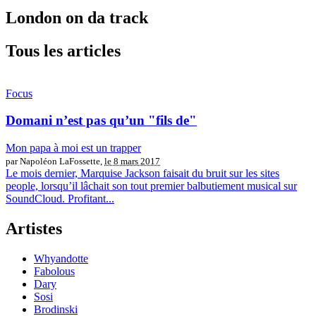
London on da track
Tous les articles
Focus
Domani n’est pas qu’un "fils de"
Mon papa à moi est un trapper
par Napoléon LaFossette,
le 8 mars 2017
Le mois dernier, Marquise Jackson faisait du bruit sur les sites
people, lorsqu’il lâchait son tout premier balbutiement musical sur
SoundCloud. Profitant...
Artistes
Whyandotte
Fabolous
Dary
Sosi
Brodinski