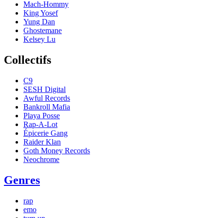
Mach-Hommy
King Yosef
Yung Dan
Ghostemane
Kelsey Lu
Collectifs
C9
SESH Digital
Awful Records
Bankroll Mafia
Playa Posse
Rap-A-Lot
Épicerie Gang
Raider Klan
Goth Money Records
Neochrome
Genres
rap
emo