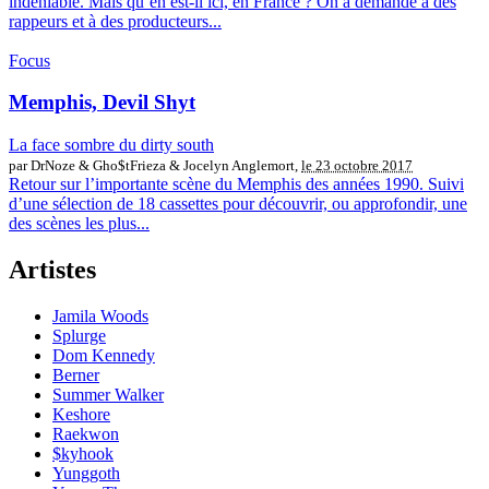
indéniable. Mais qu’en est-il ici, en France ? On a demandé à des
rappeurs et à des producteurs...
Focus
Memphis, Devil Shyt
La face sombre du dirty south
par DrNoze & Gho$tFrieza & Jocelyn Anglemort,
le 23 octobre 2017
Retour sur l’importante scène du Memphis des années 1990. Suivi
d’une sélection de 18 cassettes pour découvrir, ou approfondir, une
des scènes les plus...
Artistes
Jamila Woods
Splurge
Dom Kennedy
Berner
Summer Walker
Keshore
Raekwon
$kyhook
Yunggoth