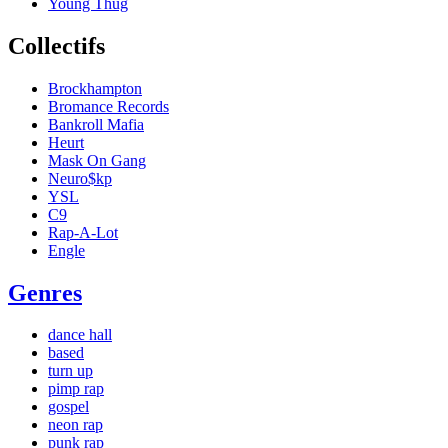
Young Thug
Collectifs
Brockhampton
Bromance Records
Bankroll Mafia
Heurt
Mask On Gang
Neuro$kp
YSL
C9
Rap-A-Lot
Engle
Genres
dance hall
based
turn up
pimp rap
gospel
neon rap
punk rap