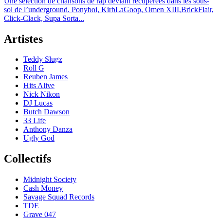
Une sélection de chansons de rap déviant récupérées dans les sous-
sol de l’underground. Ponyboi, KirbLaGoop, Omen XIII,BrickFlair,
Click-Clack, Supa Sorta...
Artistes
Teddy Slugz
Roll G
Reuben James
Hits Alive
Nick Nikon
DJ Lucas
Butch Dawson
33 Life
Anthony Danza
Ugly God
Collectifs
Midnight Society
Cash Money
Savage Squad Records
TDE
Grave 047