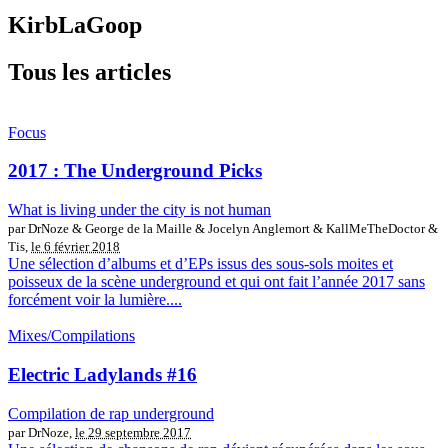
KirbLaGoop
Tous les articles
Focus
2017 : The Underground Picks
What is living under the city is not human
par DrNoze & George de la Maille & Jocelyn Anglemort & KallMeTheDoctor &
Tis,
le 6 février 2018
Une sélection d’albums et d’EPs issus des sous-sols moites et
poisseux de la scène underground et qui ont fait l’année 2017 sans
forcément voir la lumière....
Mixes/Compilations
Electric Ladylands #16
Compilation de rap underground
par DrNoze,
le 29 septembre 2017