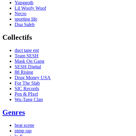
Yunggoth
Lil Woofy Woof
Necro
sporting life
Dua Saleh
Collectifs
duct tape ent
Team SESH
Mask On Gang
SESH Digital
88 Rising
Drug Money USA
For The Slab
SIC Records
Pen & PIxel
Wu-Tang Clan
Genres
beat scene
pimp rap