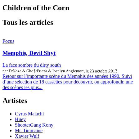
Children of the Corn
Tous les articles
Focus
Memphis, Devil Shyt
La face sombre du dirty south
par DrNoze & Gho$tFrieza & Jocelyn Anglemort,
le 23 octobre 2017
Retour sur l’importante scène du Memphis des années 1990. Suivi
d’une sélection de 18 cassettes pour découvrir, ou approfondir, une
des scènes les plus...
Artistes
Cyrus Malachi
Huey
ShooterGang Kony
Mr. Tinimaine
Xavier Wulf