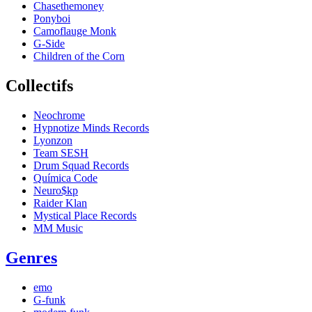
Chasethemoney
Ponyboi
Camoflauge Monk
G-Side
Children of the Corn
Collectifs
Neochrome
Hypnotize Minds Records
Lyonzon
Team SESH
Drum Squad Records
Química Code
Neuro$kp
Raider Klan
Mystical Place Records
MM Music
Genres
emo
G-funk